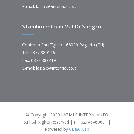
E-mail:
laziale@interniauto.it
Stabilimento di Val Di Sangro
Contrada Sant’Egidio - 66020 Paglieta (CH)
Tel: 0872.889196
Fax: 0872.889419
E-mail:
laziale@interniauto.it
© Copyright 2020 LAZIALE INTERNI AUTO
S.r.l. All Rights Reserved | P.I. 02146460601 |
Powered by
CB&C Lab