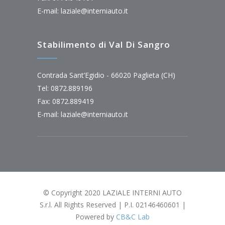
E-mail:
laziale@interniauto.it
Stabilimento di Val Di Sangro
Contrada Sant’Egidio - 66020 Paglieta (CH)
Tel: 0872.889196
Fax: 0872.889419
E-mail:
laziale@interniauto.it
© Copyright 2020 LAZIALE INTERNI AUTO
S.r.l. All Rights Reserved | P.I. 02146460601 |
Powered by
CB&C Lab