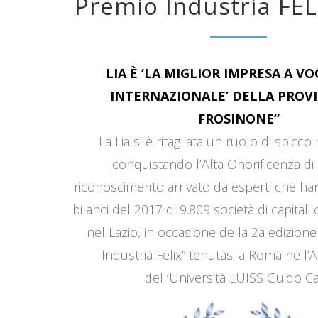
Premio Industria FEL
LIA È ‘LA MIGLIOR IMPRESA A V
INTERNAZIONALE’ DELLA PROVI
FROSINONE”
La Lia si è ritagliata un ruolo di spicco
conquistando l’Alta Onorificenza di 
riconoscimento arrivato da esperti che han
bilanci del 2017 di 9.809 società di capitali
nel Lazio, in occasione della 2a edizione
Industria Felix” tenutasi a Roma nell’
dell’Università LUISS Guido Car