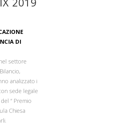
IX 2019
OCAZIONE
NCIA DI
 nel settore
Bilancio,
no analizzato i
 con sede legale
 del “ Premio
Aula Chiesa
li.