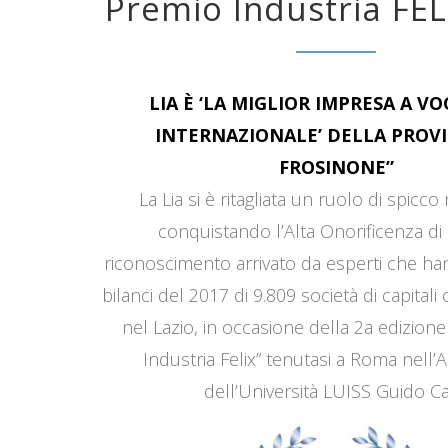
Premio Industria FEL
LIA È ‘LA MIGLIOR IMPRESA A V
INTERNAZIONALE’ DELLA PROVI
FROSINONE”
La Lia si è ritagliata un ruolo di spicco
conquistando l’Alta Onorificenza di 
riconoscimento arrivato da esperti che han
bilanci del 2017 di 9.809 società di capitali
nel Lazio, in occasione della 2a edizione
Industria Felix” tenutasi a Roma nell’
dell’Università LUISS Guido Car