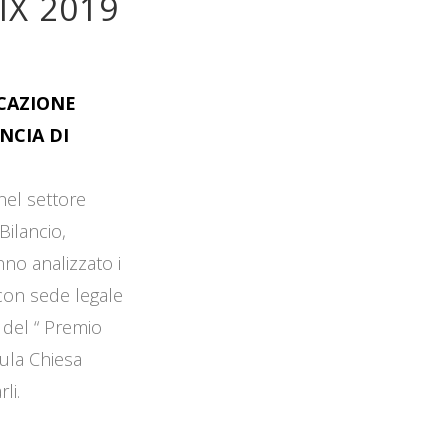
IX 2019
OCAZIONE
NCIA DI
 nel settore
Bilancio,
no analizzato i
 con sede legale
 del “ Premio
Aula Chiesa
li.