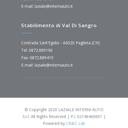
E-mail:
laziale@interniauto.it
Stabilimento di Val Di Sangro
Contrada Sant’Egidio - 66020 Paglieta (CH)
Tel: 0872.889196
Fax: 0872.889419
E-mail:
laziale@interniauto.it
© Copyright 2020 LAZIALE INTERNI AUTO
S.r.l. All Rights Reserved | P.I. 02146460601 |
Powered by
CB&C Lab