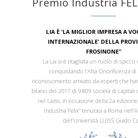
Premio Industria FEL
LIA È ‘LA MIGLIOR IMPRESA A V
INTERNAZIONALE’ DELLA PROVI
FROSINONE”
La Lia si è ritagliata un ruolo di spicco
conquistando l’Alta Onorificenza di 
riconoscimento arrivato da esperti che han
bilanci del 2017 di 9.809 società di capitali
nel Lazio, in occasione della 2a edizione
Industria Felix” tenutasi a Roma nell’
dell’Università LUISS Guido Car