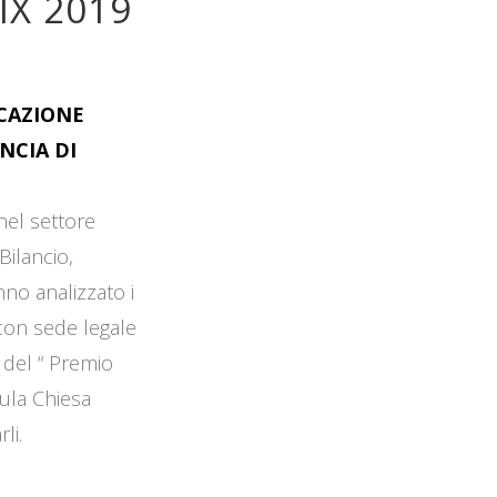
IX 2019
OCAZIONE
NCIA DI
 nel settore
Bilancio,
no analizzato i
 con sede legale
 del “ Premio
Aula Chiesa
li.