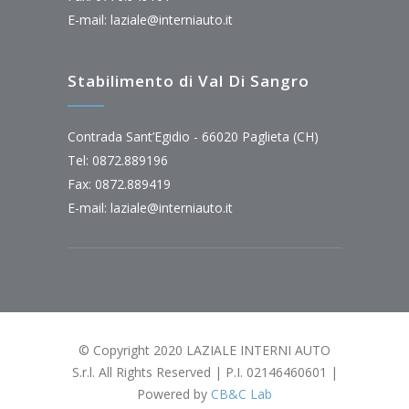
E-mail:
laziale@interniauto.it
Stabilimento di Val Di Sangro
Contrada Sant’Egidio - 66020 Paglieta (CH)
Tel: 0872.889196
Fax: 0872.889419
E-mail:
laziale@interniauto.it
© Copyright 2020 LAZIALE INTERNI AUTO
S.r.l. All Rights Reserved | P.I. 02146460601 |
Powered by
CB&C Lab