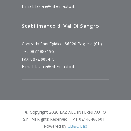
E-mail:
laziale@interniauto.it
Stabilimento di Val Di Sangro
Contrada Sant’Egidio - 66020 Paglieta (CH)
Tel: 0872.889196
Fax: 0872.889419
E-mail:
laziale@interniauto.it
© Copyright 2020 LAZIALE INTERNI AUTO
S.r.l. All Rights Reserved | P.I. 02146460601 |
Powered by
CB&C Lab