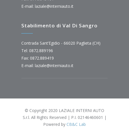
E-mail:
laziale@interniauto.it
Stabilimento di Val Di Sangro
Contrada Sant’Egidio - 66020 Paglieta (CH)
Tel: 0872.889196
Fax: 0872.889419
E-mail:
laziale@interniauto.it
© Copyright 2020 LAZIALE INTERNI AUTO
S.r.l. All Rights Reserved | P.I. 02146460601 |
Powered by
CB&C Lab