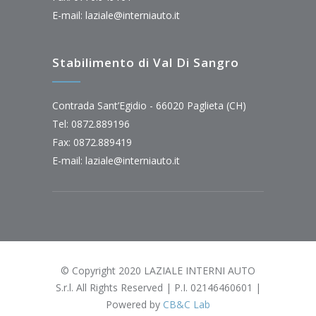
E-mail:
laziale@interniauto.it
Stabilimento di Val Di Sangro
Contrada Sant’Egidio - 66020 Paglieta (CH)
Tel: 0872.889196
Fax: 0872.889419
E-mail:
laziale@interniauto.it
© Copyright 2020 LAZIALE INTERNI AUTO
S.r.l. All Rights Reserved | P.I. 02146460601 |
Powered by
CB&C Lab