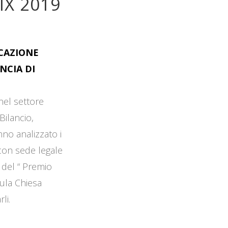
IX 2019
OCAZIONE
NCIA DI
 nel settore
Bilancio,
no analizzato i
 con sede legale
 del “ Premio
Aula Chiesa
li.