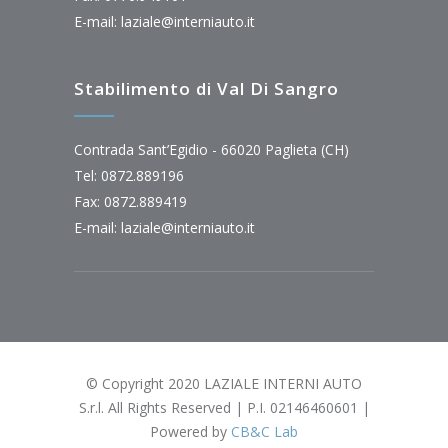
E-mail:
laziale@interniauto.it
Stabilimento di Val Di Sangro
Contrada Sant’Egidio - 66020 Paglieta (CH)
Tel: 0872.889196
Fax: 0872.889419
E-mail:
laziale@interniauto.it
© Copyright 2020 LAZIALE INTERNI AUTO
S.r.l. All Rights Reserved | P.I. 02146460601 |
Powered by
CB&C Lab