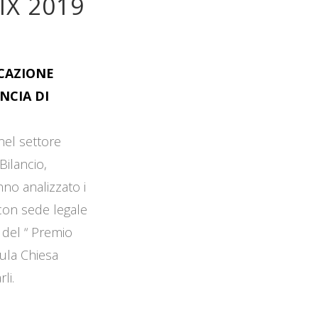
IX 2019
OCAZIONE
NCIA DI
 nel settore
Bilancio,
no analizzato i
 con sede legale
 del “ Premio
Aula Chiesa
li.