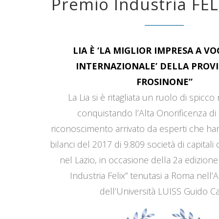
Premio Industria FEL
LIA È ‘LA MIGLIOR IMPRESA A V
INTERNAZIONALE’ DELLA PROVI
FROSINONE”
La Lia si è ritagliata un ruolo di spicco
conquistando l’Alta Onorificenza di 
riconoscimento arrivato da esperti che han
bilanci del 2017 di 9.809 società di capitali
nel Lazio, in occasione della 2a edizione
Industria Felix” tenutasi a Roma nell’
dell’Università LUISS Guido Car