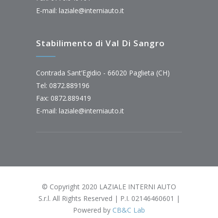
E-mail:
laziale@interniauto.it
Stabilimento di Val Di Sangro
Contrada Sant’Egidio - 66020 Paglieta (CH)
Tel: 0872.889196
Fax: 0872.889419
E-mail:
laziale@interniauto.it
© Copyright 2020 LAZIALE INTERNI AUTO
S.r.l. All Rights Reserved | P.I. 02146460601 |
Powered by
CB&C Lab