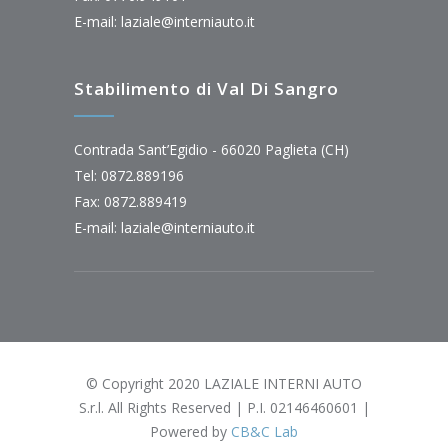
E-mail:
laziale@interniauto.it
Stabilimento di Val Di Sangro
Contrada Sant’Egidio - 66020 Paglieta (CH)
Tel: 0872.889196
Fax: 0872.889419
E-mail:
laziale@interniauto.it
© Copyright 2020 LAZIALE INTERNI AUTO
S.r.l. All Rights Reserved | P.I. 02146460601 |
Powered by
CB&C Lab