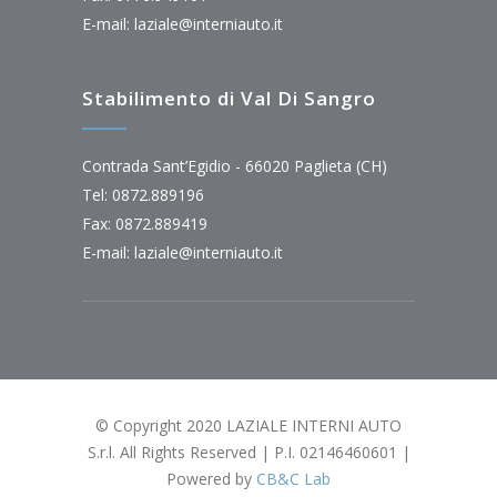
E-mail:
laziale@interniauto.it
Stabilimento di Val Di Sangro
Contrada Sant’Egidio - 66020 Paglieta (CH)
Tel: 0872.889196
Fax: 0872.889419
E-mail:
laziale@interniauto.it
© Copyright 2020 LAZIALE INTERNI AUTO
S.r.l. All Rights Reserved | P.I. 02146460601 |
Powered by
CB&C Lab