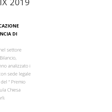
IX 2019
OCAZIONE
NCIA DI
 nel settore
Bilancio,
no analizzato i
 con sede legale
 del “ Premio
Aula Chiesa
li.