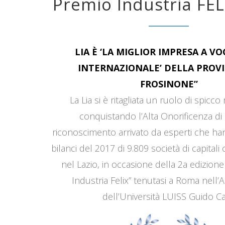
Premio Industria FEL
LIA È ‘LA MIGLIOR IMPRESA A V
INTERNAZIONALE’ DELLA PROVI
FROSINONE”
La Lia si è ritagliata un ruolo di spicco
conquistando l’Alta Onorificenza di 
riconoscimento arrivato da esperti che han
bilanci del 2017 di 9.809 società di capitali
nel Lazio, in occasione della 2a edizione
Industria Felix” tenutasi a Roma nell’
dell’Università LUISS Guido Car