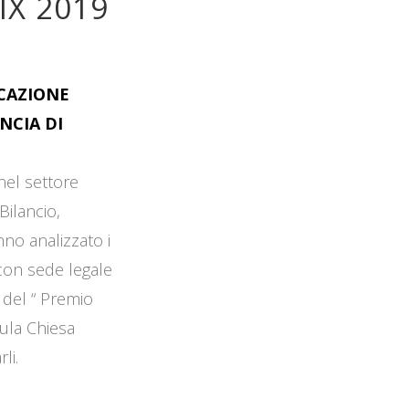
IX 2019
OCAZIONE
NCIA DI
 nel settore
Bilancio,
no analizzato i
 con sede legale
 del “ Premio
Aula Chiesa
li.