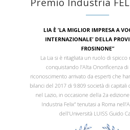
Premio Industria FEL
LIA È ‘LA MIGLIOR IMPRESA A V
INTERNAZIONALE’ DELLA PROVI
FROSINONE”
La Lia si è ritagliata un ruolo di spicco
conquistando l’Alta Onorificenza di 
riconoscimento arrivato da esperti che han
bilanci del 2017 di 9.809 società di capitali
nel Lazio, in occasione della 2a edizione
Industria Felix” tenutasi a Roma nell’
dell’Università LUISS Guido Car