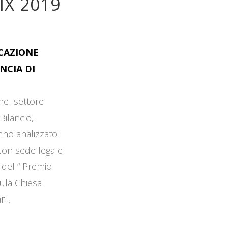
IX 2019
OCAZIONE
NCIA DI
 nel settore
Bilancio,
no analizzato i
 con sede legale
 del “ Premio
Aula Chiesa
li.