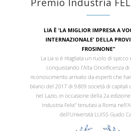
Premio Industria FEL
LIA È ‘LA MIGLIOR IMPRESA A V
INTERNAZIONALE’ DELLA PROVI
FROSINONE”
La Lia si è ritagliata un ruolo di spicco
conquistando l’Alta Onorificenza di 
riconoscimento arrivato da esperti che han
bilanci del 2017 di 9.809 società di capitali
nel Lazio, in occasione della 2a edizione
Industria Felix” tenutasi a Roma nell’
dell’Università LUISS Guido Car