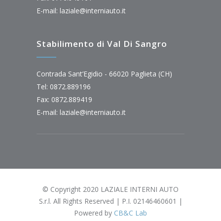
E-mail:
laziale@interniauto.it
Stabilimento di Val Di Sangro
Contrada Sant’Egidio - 66020 Paglieta (CH)
Tel: 0872.889196
Fax: 0872.889419
E-mail:
laziale@interniauto.it
© Copyright 2020 LAZIALE INTERNI AUTO
S.r.l. All Rights Reserved | P.I. 02146460601 |
Powered by
CB&C Lab