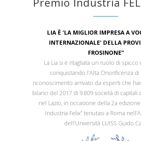
Premio Industria FEL
LIA È ‘LA MIGLIOR IMPRESA A V
INTERNAZIONALE’ DELLA PROVI
FROSINONE”
La Lia si è ritagliata un ruolo di spicco
conquistando l’Alta Onorificenza di 
riconoscimento arrivato da esperti che han
bilanci del 2017 di 9.809 società di capitali
nel Lazio, in occasione della 2a edizione
Industria Felix” tenutasi a Roma nell’
dell’Università LUISS Guido Car