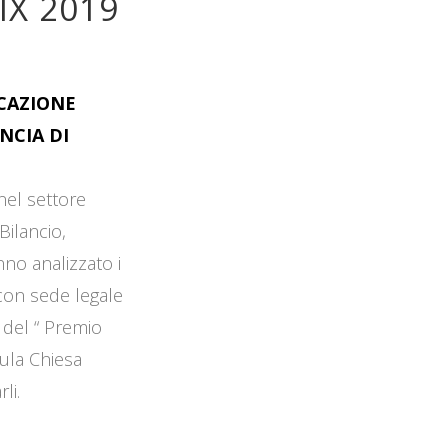
IX 2019
OCAZIONE
NCIA DI
 nel settore
Bilancio,
no analizzato i
 con sede legale
 del “ Premio
Aula Chiesa
li.