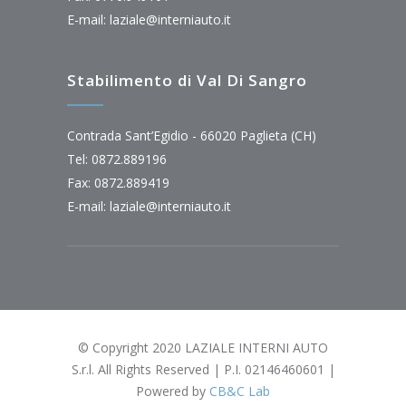
E-mail:
laziale@interniauto.it
Stabilimento di Val Di Sangro
Contrada Sant’Egidio - 66020 Paglieta (CH)
Tel: 0872.889196
Fax: 0872.889419
E-mail:
laziale@interniauto.it
© Copyright 2020 LAZIALE INTERNI AUTO
S.r.l. All Rights Reserved | P.I. 02146460601 |
Powered by
CB&C Lab