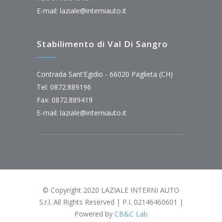
E-mail:
laziale@interniauto.it
Stabilimento di Val Di Sangro
Contrada Sant’Egidio - 66020 Paglieta (CH)
Tel: 0872.889196
Fax: 0872.889419
E-mail:
laziale@interniauto.it
© Copyright 2020 LAZIALE INTERNI AUTO
S.r.l. All Rights Reserved | P.I. 02146460601 |
Powered by
CB&C Lab