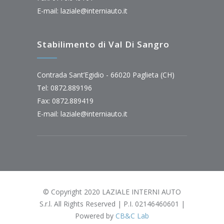
E-mail:
laziale@interniauto.it
Stabilimento di Val Di Sangro
Contrada Sant’Egidio - 66020 Paglieta (CH)
Tel: 0872.889196
Fax: 0872.889419
E-mail:
laziale@interniauto.it
© Copyright 2020 LAZIALE INTERNI AUTO
S.r.l. All Rights Reserved | P.I. 02146460601 |
Powered by
CB&C Lab