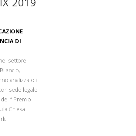
IX 2019
OCAZIONE
NCIA DI
 nel settore
Bilancio,
no analizzato i
 con sede legale
 del “ Premio
Aula Chiesa
li.