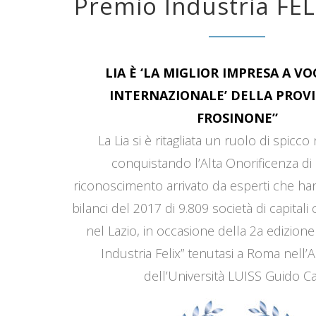
Premio Industria FEL
LIA È ‘LA MIGLIOR IMPRESA A V
INTERNAZIONALE’ DELLA PROVI
FROSINONE”
La Lia si è ritagliata un ruolo di spicco
conquistando l’Alta Onorificenza di 
riconoscimento arrivato da esperti che han
bilanci del 2017 di 9.809 società di capitali
nel Lazio, in occasione della 2a edizione
Industria Felix” tenutasi a Roma nell’
dell’Università LUISS Guido Car