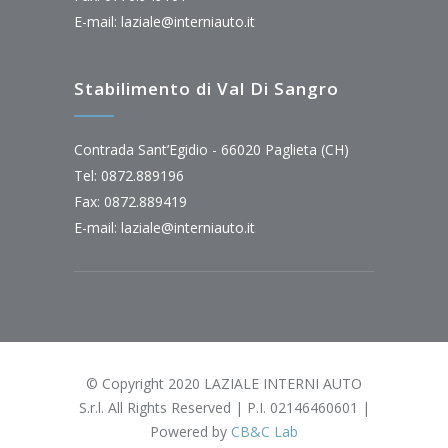
E-mail:
laziale@interniauto.it
Stabilimento di Val Di Sangro
Contrada Sant’Egidio - 66020 Paglieta (CH)
Tel: 0872.889196
Fax: 0872.889419
E-mail:
laziale@interniauto.it
© Copyright 2020 LAZIALE INTERNI AUTO
S.r.l. All Rights Reserved | P.I. 02146460601 |
Powered by
CB&C Lab