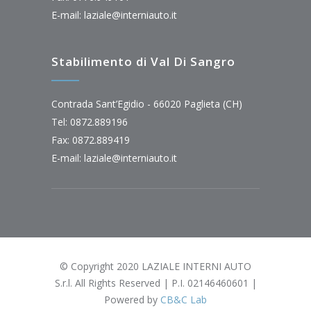
E-mail:
laziale@interniauto.it
Stabilimento di Val Di Sangro
Contrada Sant’Egidio - 66020 Paglieta (CH)
Tel: 0872.889196
Fax: 0872.889419
E-mail:
laziale@interniauto.it
© Copyright 2020 LAZIALE INTERNI AUTO
S.r.l. All Rights Reserved | P.I. 02146460601 |
Powered by
CB&C Lab