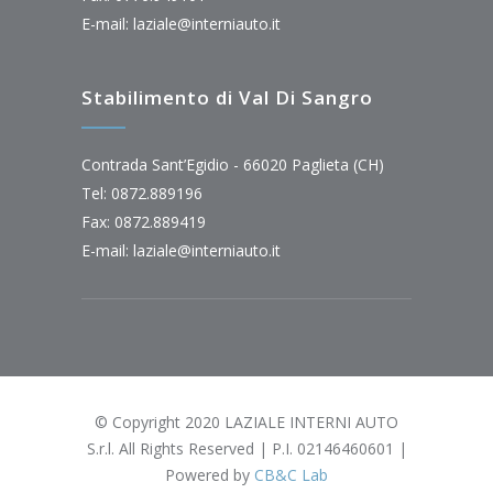
E-mail:
laziale@interniauto.it
Stabilimento di Val Di Sangro
Contrada Sant’Egidio - 66020 Paglieta (CH)
Tel: 0872.889196
Fax: 0872.889419
E-mail:
laziale@interniauto.it
© Copyright 2020 LAZIALE INTERNI AUTO
S.r.l. All Rights Reserved | P.I. 02146460601 |
Powered by
CB&C Lab