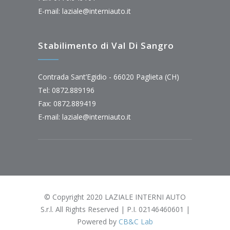
E-mail:
laziale@interniauto.it
Stabilimento di Val Di Sangro
Contrada Sant’Egidio - 66020 Paglieta (CH)
Tel: 0872.889196
Fax: 0872.889419
E-mail:
laziale@interniauto.it
© Copyright 2020 LAZIALE INTERNI AUTO
S.r.l. All Rights Reserved | P.I. 02146460601 |
Powered by
CB&C Lab