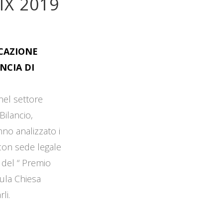
IX 2019
OCAZIONE
NCIA DI
 nel settore
Bilancio,
no analizzato i
 con sede legale
 del “ Premio
Aula Chiesa
li.