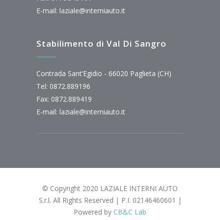
E-mail:
laziale@interniauto.it
Stabilimento di Val Di Sangro
Contrada Sant’Egidio - 66020 Paglieta (CH)
Tel: 0872.889196
Fax: 0872.889419
E-mail:
laziale@interniauto.it
© Copyright 2020 LAZIALE INTERNI AUTO
S.r.l. All Rights Reserved | P.I. 02146460601 |
Powered by
CB&C Lab