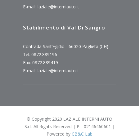
E-mail:
laziale@interniauto.it
Stabilimento di Val Di Sangro
Contrada Sant’Egidio - 66020 Paglieta (CH)
Tel: 0872.889196
Fax: 0872.889419
E-mail:
laziale@interniauto.it
© Copyright 2020 LAZIALE INTERNI AUTO
S.r.l. All Rights Reserved | P.I. 02146460601 |
Powered by
CB&C Lab