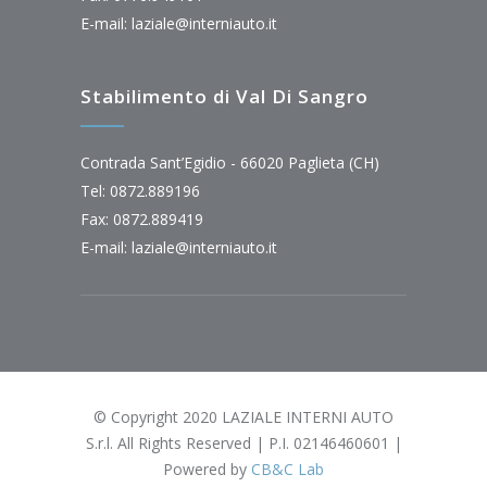
E-mail:
laziale@interniauto.it
Stabilimento di Val Di Sangro
Contrada Sant’Egidio - 66020 Paglieta (CH)
Tel: 0872.889196
Fax: 0872.889419
E-mail:
laziale@interniauto.it
© Copyright 2020 LAZIALE INTERNI AUTO
S.r.l. All Rights Reserved | P.I. 02146460601 |
Powered by
CB&C Lab