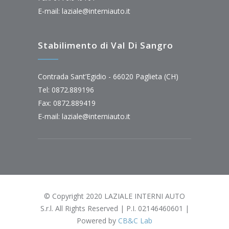
E-mail:
laziale@interniauto.it
Stabilimento di Val Di Sangro
Contrada Sant’Egidio - 66020 Paglieta (CH)
Tel: 0872.889196
Fax: 0872.889419
E-mail:
laziale@interniauto.it
© Copyright 2020 LAZIALE INTERNI AUTO
S.r.l. All Rights Reserved | P.I. 02146460601 |
Powered by
CB&C Lab