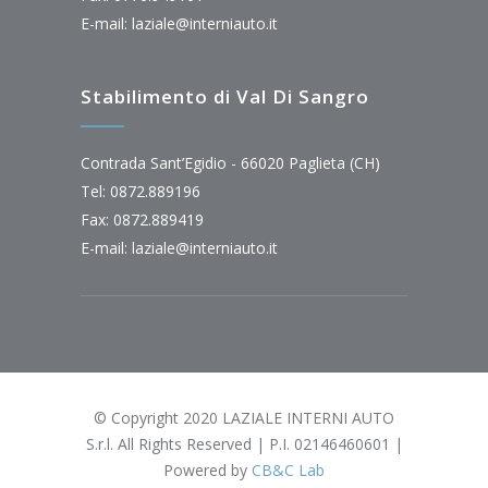
E-mail:
laziale@interniauto.it
Stabilimento di Val Di Sangro
Contrada Sant’Egidio - 66020 Paglieta (CH)
Tel: 0872.889196
Fax: 0872.889419
E-mail:
laziale@interniauto.it
© Copyright 2020 LAZIALE INTERNI AUTO
S.r.l. All Rights Reserved | P.I. 02146460601 |
Powered by
CB&C Lab