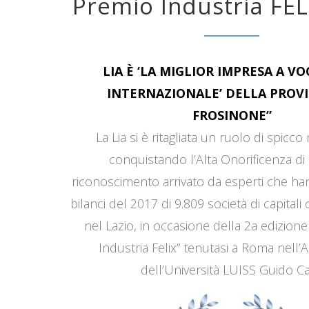
Premio Industria FEL
LIA È ‘LA MIGLIOR IMPRESA A V
INTERNAZIONALE’ DELLA PROVI
FROSINONE”
La Lia si è ritagliata un ruolo di spicco
conquistando l’Alta Onorificenza di 
riconoscimento arrivato da esperti che han
bilanci del 2017 di 9.809 società di capitali
nel Lazio, in occasione della 2a edizione
Industria Felix” tenutasi a Roma nell’
dell’Università LUISS Guido Car