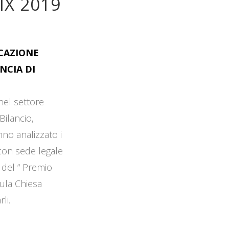
IX 2019
OCAZIONE
NCIA DI
 nel settore
Bilancio,
no analizzato i
 con sede legale
 del “ Premio
Aula Chiesa
li.