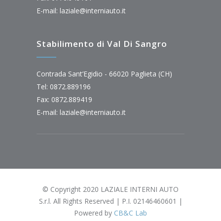
E-mail:
laziale@interniauto.it
Stabilimento di Val Di Sangro
Contrada Sant’Egidio - 66020 Paglieta (CH)
Tel: 0872.889196
Fax: 0872.889419
E-mail:
laziale@interniauto.it
© Copyright 2020 LAZIALE INTERNI AUTO
S.r.l. All Rights Reserved | P.I. 02146460601 |
Powered by
CB&C Lab