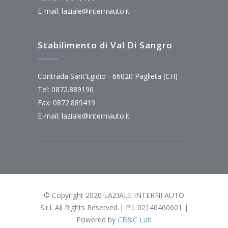
E-mail:
laziale@interniauto.it
Stabilimento di Val Di Sangro
Contrada Sant’Egidio - 66020 Paglieta (CH)
Tel: 0872.889196
Fax: 0872.889419
E-mail:
laziale@interniauto.it
© Copyright 2020 LAZIALE INTERNI AUTO
S.r.l. All Rights Reserved | P.I. 02146460601 |
Powered by
CB&C Lab