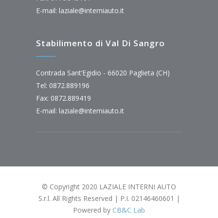
E-mail:
laziale@interniauto.it
Stabilimento di Val Di Sangro
Contrada Sant’Egidio - 66020 Paglieta (CH)
Tel: 0872.889196
Fax: 0872.889419
E-mail:
laziale@interniauto.it
© Copyright 2020 LAZIALE INTERNI AUTO
S.r.l. All Rights Reserved | P.I. 02146460601 |
Powered by
CB&C Lab