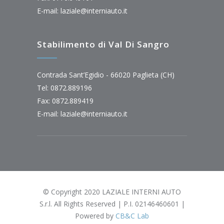
E-mail:
laziale@interniauto.it
Stabilimento di Val Di Sangro
Contrada Sant’Egidio - 66020 Paglieta (CH)
Tel: 0872.889196
Fax: 0872.889419
E-mail:
laziale@interniauto.it
© Copyright 2020 LAZIALE INTERNI AUTO
S.r.l. All Rights Reserved | P.I. 02146460601 |
Powered by
CB&C Lab