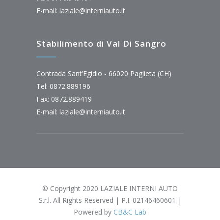
E-mail:
laziale@interniauto.it
Stabilimento di Val Di Sangro
Contrada Sant’Egidio - 66020 Paglieta (CH)
Tel: 0872.889196
Fax: 0872.889419
E-mail:
laziale@interniauto.it
© Copyright 2020 LAZIALE INTERNI AUTO
S.r.l. All Rights Reserved | P.I. 02146460601 |
Powered by
CB&C Lab