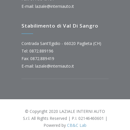
E-mail:
laziale@interniauto.it
Stabilimento di Val Di Sangro
Contrada Sant’Egidio - 66020 Paglieta (CH)
Tel: 0872.889196
Fax: 0872.889419
E-mail:
laziale@interniauto.it
© Copyright 2020 LAZIALE INTERNI AUTO
S.r.l. All Rights Reserved | P.I. 02146460601 |
Powered by
CB&C Lab