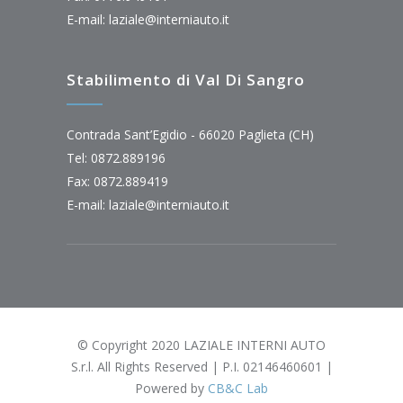
E-mail:
laziale@interniauto.it
Stabilimento di Val Di Sangro
Contrada Sant’Egidio - 66020 Paglieta (CH)
Tel: 0872.889196
Fax: 0872.889419
E-mail:
laziale@interniauto.it
© Copyright 2020 LAZIALE INTERNI AUTO
S.r.l. All Rights Reserved | P.I. 02146460601 |
Powered by
CB&C Lab