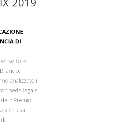
IX 2019
OCAZIONE
NCIA DI
 nel settore
Bilancio,
no analizzato i
 con sede legale
 del “ Premio
Aula Chiesa
li.