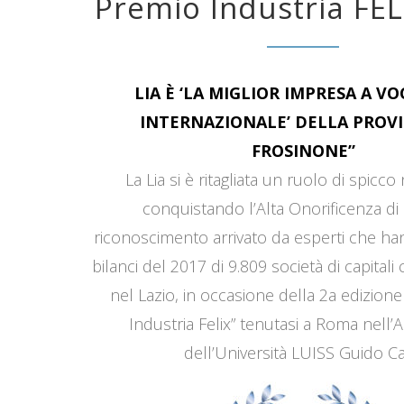
Premio Industria FEL
LIA È ‘LA MIGLIOR IMPRESA A V
INTERNAZIONALE’ DELLA PROVI
FROSINONE”
La Lia si è ritagliata un ruolo di spicco
conquistando l’Alta Onorificenza di 
riconoscimento arrivato da esperti che han
bilanci del 2017 di 9.809 società di capitali
nel Lazio, in occasione della 2a edizione
Industria Felix” tenutasi a Roma nell’
dell’Università LUISS Guido Car