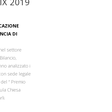
IX 2019
OCAZIONE
NCIA DI
 nel settore
Bilancio,
no analizzato i
 con sede legale
 del “ Premio
Aula Chiesa
li.