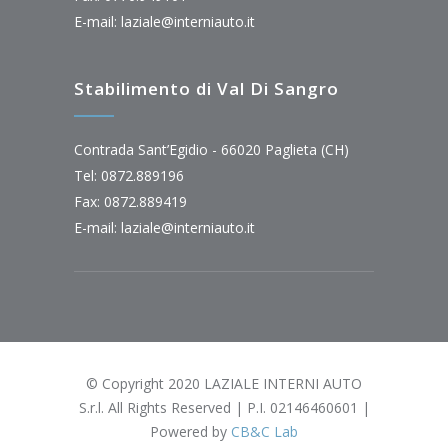
E-mail:
laziale@interniauto.it
Stabilimento di Val Di Sangro
Contrada Sant’Egidio - 66020 Paglieta (CH)
Tel: 0872.889196
Fax: 0872.889419
E-mail:
laziale@interniauto.it
© Copyright 2020 LAZIALE INTERNI AUTO
S.r.l. All Rights Reserved | P.I. 02146460601 |
Powered by
CB&C Lab