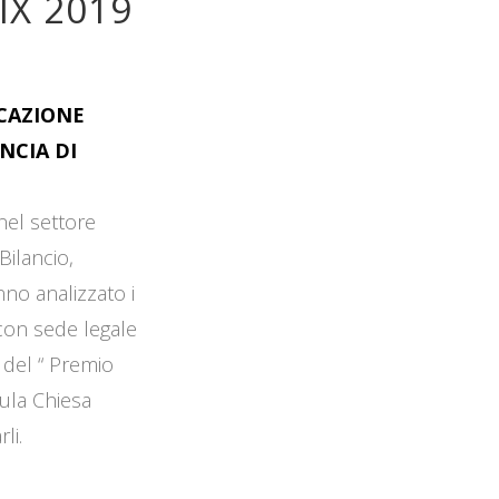
IX 2019
OCAZIONE
NCIA DI
 nel settore
Bilancio,
no analizzato i
 con sede legale
 del “ Premio
Aula Chiesa
li.