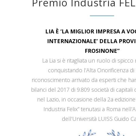
Premio Industria FEL
LIA È ‘LA MIGLIOR IMPRESA A V
INTERNAZIONALE’ DELLA PROVI
FROSINONE”
La Lia si è ritagliata un ruolo di spicco
conquistando l’Alta Onorificenza di 
riconoscimento arrivato da esperti che han
bilanci del 2017 di 9.809 società di capitali
nel Lazio, in occasione della 2a edizione
Industria Felix” tenutasi a Roma nell’
dell’Università LUISS Guido Car