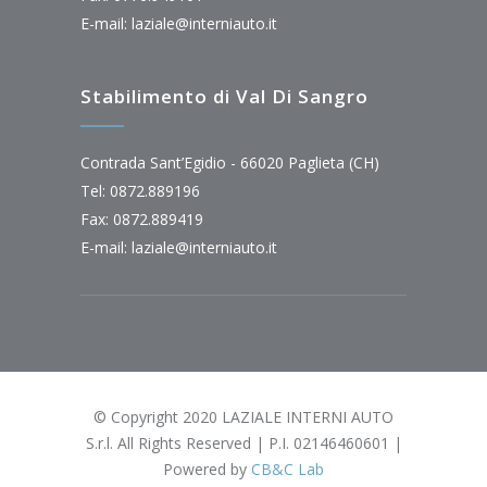
E-mail:
laziale@interniauto.it
Stabilimento di Val Di Sangro
Contrada Sant’Egidio - 66020 Paglieta (CH)
Tel: 0872.889196
Fax: 0872.889419
E-mail:
laziale@interniauto.it
© Copyright 2020 LAZIALE INTERNI AUTO
S.r.l. All Rights Reserved | P.I. 02146460601 |
Powered by
CB&C Lab