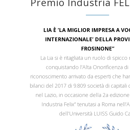
Premio Industria FEL
LIA È ‘LA MIGLIOR IMPRESA A V
INTERNAZIONALE’ DELLA PROVI
FROSINONE”
La Lia si è ritagliata un ruolo di spicco
conquistando l’Alta Onorificenza di 
riconoscimento arrivato da esperti che han
bilanci del 2017 di 9.809 società di capitali
nel Lazio, in occasione della 2a edizione
Industria Felix” tenutasi a Roma nell’
dell’Università LUISS Guido Car