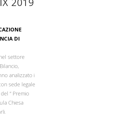
IX 2019
OCAZIONE
NCIA DI
 nel settore
Bilancio,
no analizzato i
 con sede legale
 del “ Premio
Aula Chiesa
li.