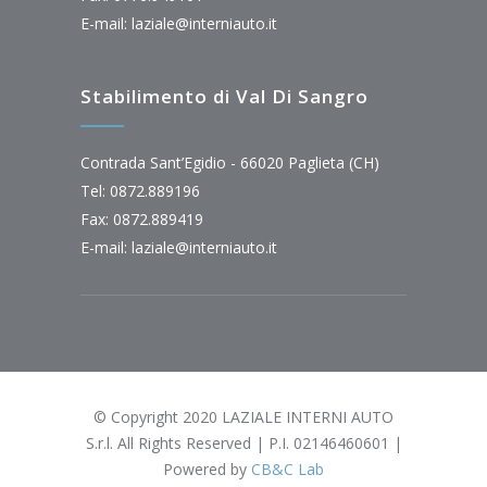
E-mail:
laziale@interniauto.it
Stabilimento di Val Di Sangro
Contrada Sant’Egidio - 66020 Paglieta (CH)
Tel: 0872.889196
Fax: 0872.889419
E-mail:
laziale@interniauto.it
© Copyright 2020 LAZIALE INTERNI AUTO
S.r.l. All Rights Reserved | P.I. 02146460601 |
Powered by
CB&C Lab